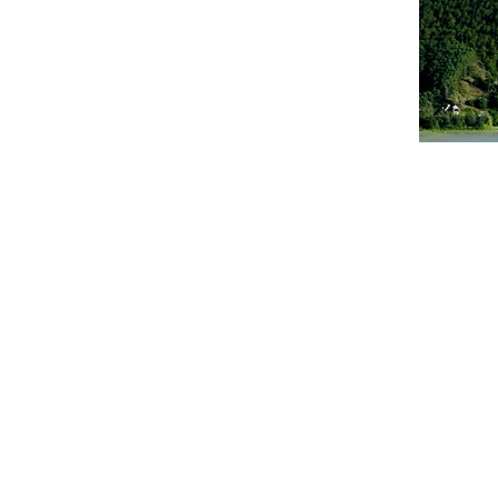
Từ bao đời nay, núi Hồng – Sông Lam là biểu tượng
km, bắt nguồn từ đại ngàn Trường Sơn. Qua bao thá
chân dãy núi Hồng Lĩnh tạo thành bức tranh thuỷ 
Tương truyền, núi Hồng Lĩnh có 99 ngọn. Tên các n
Vương mở nước đã từng đặt chân đến nơi này. Trải 