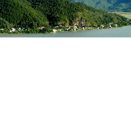
Núi Hồng – Sông Lam
 của sự hoà quyện đầy chất thơ, nhạc của vùng quê giàu truyền thố
c ghềnh, sông như dải lụa mềm chở nặng phù sa xuôi về bến Tam S
mặc hùng vĩ mà nên thơ. Núi Hồng Lĩnh có chiều dài hơn 30 km nh
gọn núi được đặt theo dáng hình Ngũ Mã (hình năm con ngựa), Sư T
qua mấy nghìn năm văn hiến, núi Hồng – sông Lam đã tích tụ, lắng