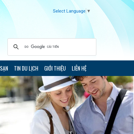
Select Language
▼
 SẠN
TIN DU LỊCH
GIỚI THIỆU
LIÊN HỆ