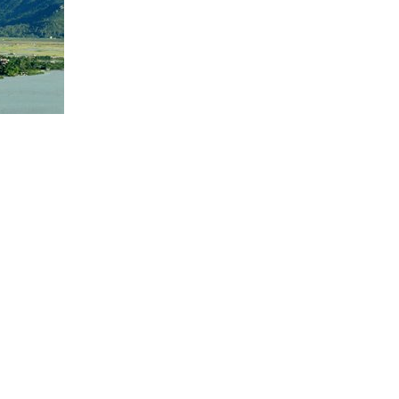
ng đấu tranh cách mạng. Sông Lam với chiều dài 432
oa. Đoạn cuối của dòng Lam uốn lượn, quanh co dưới
ấp nhô, điệp trùng theo hướng Tây Bắc – Đông Nam.
ử, Hàm Rồng. Theo truyền thuyết, thời vua An Dương
 đọng nên khí chất lẫm liệt của những người con xứ