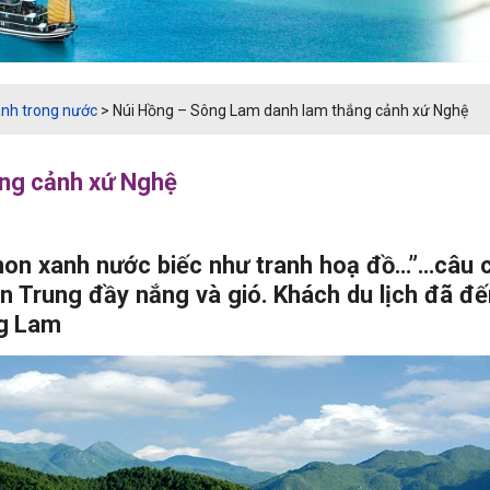
anh trong nước
>
Núi Hồng – Sông Lam danh lam thắng cảnh xứ Nghệ
ng cảnh xứ Nghệ
n xanh nước biếc như tranh hoạ đồ…”…câu ca
iền Trung đầy nắng và gió. Khách
du lịch
đã đế
ng Lam