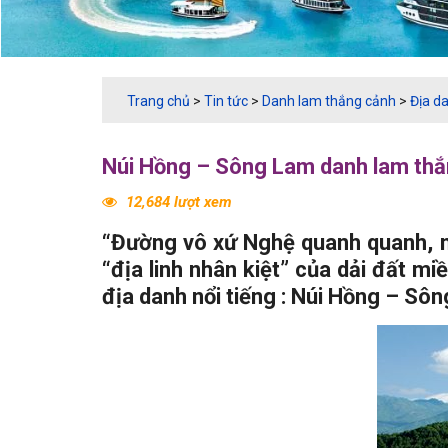
Trang chủ
>
Tin tức
>
Danh lam thắng cảnh
>
Địa d
Núi Hồng – Sông Lam danh lam thắ
12,684 lượt xem
“Đường vô xứ Nghệ quanh quanh, no
“địa linh nhân kiệt” của dải đất m
địa danh nổi tiếng : Núi Hồng – Sô