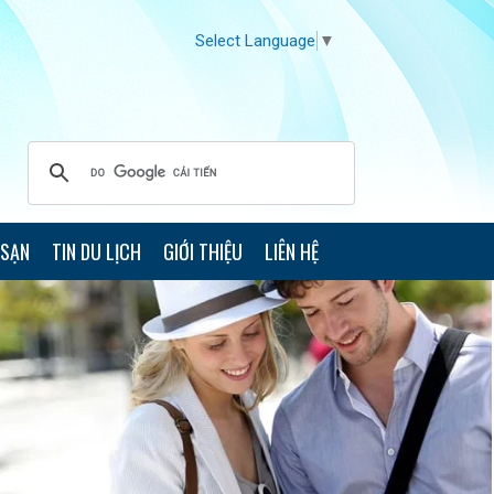
Select Language
▼
 SẠN
TIN DU LỊCH
GIỚI THIỆU
LIÊN HỆ