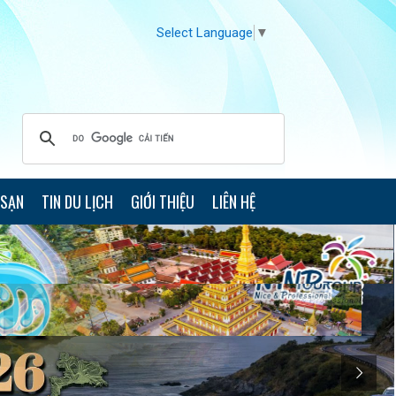
Select Language
▼
 SẠN
TIN DU LỊCH
GIỚI THIỆU
LIÊN HỆ