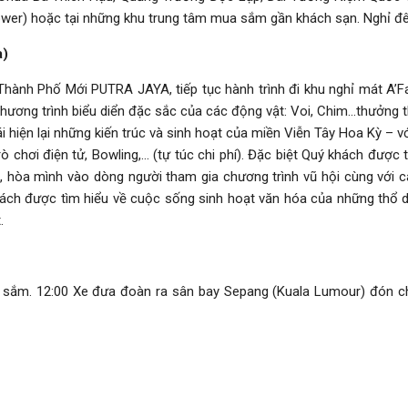
wer) hoặc tại những khu trung tâm mua sắm gần khách sạn. Nghỉ đê
a)
 Thành Phố Mới PUTRA JAYA, tiếp tục hành trình đi khu nghỉ mát 
c chương trình biểu diển đặc sắc của các động vật: Voi, Chim…thưởn
hiện lại những kiến trúc và sinh hoạt của miền Viễn Tây Hoa Kỳ – với
 chơi điện tử, Bowling,… (tự túc chi phí). Đặc biệt Quý khách được t
, hòa mình vào dòng người tham gia chương trình vũ hội cùng với c
hách được tìm hiểu về cuộc sống sinh hoạt văn hóa của những thổ d
.
 sắm. 12:00 Xe đưa đoàn ra sân bay Sepang (Kuala Lumour) đón ch