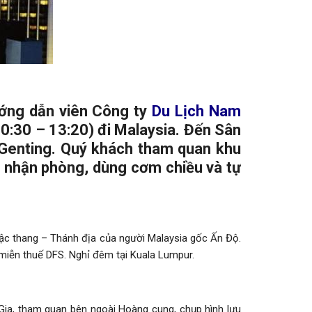
ướng dẫn viên Công ty
Du Lịch
Nam
0:30 – 13:20) đi Malaysia. Đến Sân
Genting. Quý khách tham quan khu
ục nhận phòng, dùng cơm chiều và tự
ậc thang – Thánh địa của người Malaysia gốc Ấn Độ.
iễn thuế DFS. Nghỉ đêm tại Kuala Lumpur.
a, tham quan bên ngoài Hoàng cung, chụp hình lưu