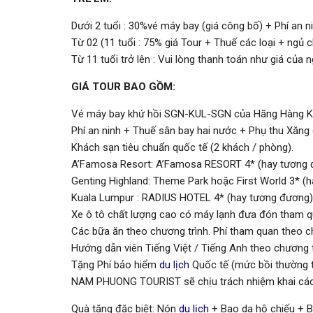
Dưới 2 tuổi : 30%vé máy bay (giá công bố) + Phí an 
Từ 02 (11 tuổi : 75% giá Tour + Thuế các loại + ngủ 
Từ 11 tuổi trở lên : Vui lòng thanh toán như giá của n
GIÁ TOUR BAO GỒM:
Vé máy bay khứ hồi SGN-KUL-SGN của Hãng Hàng Kh
Phí an ninh + Thuế sân bay hai nước + Phụ thu Xăng
Khách sạn tiêu chuẩn quốc tế (2 khách / phòng).
A’Famosa Resort: A’Famosa RESORT 4* (hay tương 
Genting Highland: Theme Park hoặc First World 3* (
Kuala Lumpur : RADIUS HOTEL 4* (hay tương đương)
Xe ô tô chất lượng cao có máy lạnh đưa đón tham q
Các bữa ăn theo chương trình. Phí tham quan theo c
Hướng dẫn viên Tiếng Việt / Tiếng Anh theo chương t
Tặng Phí bảo hiểm
du lịch
Quốc tế (mức bồi thường tố
NAM PHUONG TOURIST sẽ chịu trách nhiệm khai các 
Quà tặng đặc biệt: Nón
du lịch
+ Bao da hộ chiếu + B