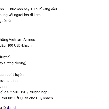
ninh + Thuế sân bay + Thuế xăng dầu.
chung với người lớn đi kèm.
gười lớn.
ông Vietnam Airlines.
 dầu: 100 USD/khách.
đương).
hay tương đương).
.
uan suốt tuyến.
hương trình.
rình.
i đa: 2.500 USD / trường hợp).
thủ tục Hải Quan cho Quý khách.
a lô
du lịch
.