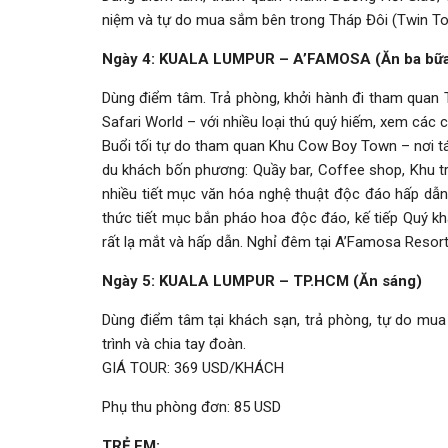
niệm và tự do mua sắm bên trong Tháp Đôi (Twin To
Ngày 4: KUALA LUMPUR – A’FAMOSA (Ăn ba bữ
Dùng điểm tâm. Trả phòng, khởi hành đi tham quan
Safari World – với nhiều loại thú quý hiếm, xem cá
Buổi tối tự do tham quan Khu Cow Boy Town – nơi tái 
du khách bốn phương: Quầy bar, Coffee shop, Khu trò
nhiều tiết mục văn hóa nghệ thuật độc đáo hấp dẫn
thức tiết mục bắn pháo hoa độc đáo, kế tiếp Quý k
rất lạ mắt và hấp dẫn. Nghỉ đêm tại A’Famosa Resort
Ngày 5: KUALA LUMPUR – TP.HCM (Ăn sáng)
Dùng điểm tâm tại khách sạn, trả phòng, tự do mua
trình và chia tay đoàn.
GIÁ TOUR: 369 USD/KHÁCH
Phụ thu phòng đơn: 85 USD
TRẺ EM: