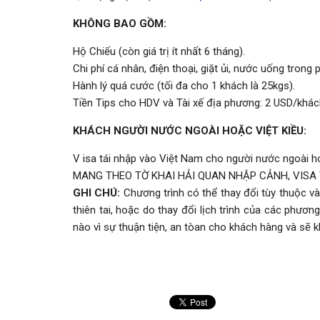
KHÔNG BAO GỒM:
Hộ Chiếu (còn giá trị ít nhất 6 tháng).
Chi phí cá nhân, điện thoại, giặt ủi, nước uống trong
Hành lý quá cước (tối đa cho 1 khách là 25kgs).
Tiền Tips cho HDV và Tài xế địa phương: 2 USD/khác
KHÁCH NGƯỜI NƯỚC NGOÀI HOẶC VIỆT KIỀU:
V isa tái nhập vào Việt Nam cho người nước ngoài hoặ
MANG THEO TỜ KHAI HẢI QUAN NHẬP CẢNH, VISA 
GHI CHÚ:
Chương trình có thể thay đổi tùy thuộc v
thiên tai, hoặc do thay đổi lịch trình của các phư
nào vì sự thuận tiện, an tòan cho khách hàng và sẽ k