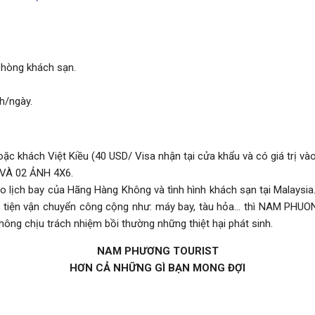
 phòng khách sạn.
h/ngày.
c khách Việt Kiều (40 USD/ Visa nhận tại cửa khẩu và có giá trị vào
VÀ 02 ẢNH 4X6.
ào lịch bay của Hãng Hàng Không và tình hình khách sạn tại Malaysi
ơng tiện vận chuyển công cộng như: máy bay, tàu hỏa… thì NAM PHUON
hông chịu trách nhiệm bồi thường những thiệt hại phát sinh.
NAM PHƯƠNG TOURIST
HƠN CẢ NHỮNG GÌ BẠN MONG ĐỢI