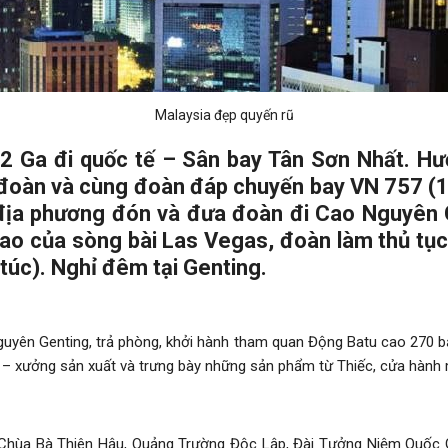
Malaysia đẹp quyến rũ
D2 Ga đi quốc tế – Sân bay Tân Sơn Nhất. H
 đoàn và cùng đoàn đáp chuyến bay VN 757 (1
địa phương đón và đưa đoàn đi Cao Nguyên 
bản sao của sòng bài Las Vegas, đoàn làm thủ t
 túc). Nghỉ đêm tại Genting.
guyên Genting, trả phòng, khởi hành tham quan Động Batu cao 270 b
 xưởng sản xuất và trưng bày những sản phẩm từ Thiếc, cửa hành m
Chùa Bà Thiên Hậu, Quảng Trường Độc Lập, Đài Tưởng Niệm Quốc Gi