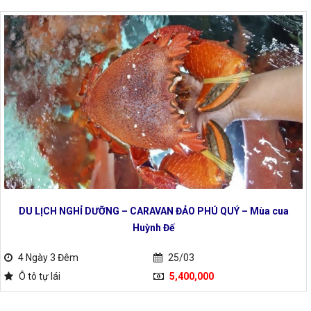
DU LỊCH NGHỈ DƯỠNG – CARAVAN ĐẢO PHÚ QUÝ – Mùa cua
Huỳnh Đế
4 Ngày 3 Đêm
25/03
Ô tô tự lái
5,400,000